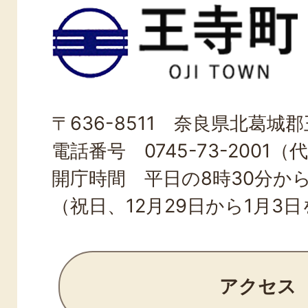
王
寺
町
OJI
〒636-8511 奈良県北葛城郡王
TOWN
電話番号 0745-73-2001（
開庁時間 平日の8時30分から
（祝日、12月29日から1月3
アクセス