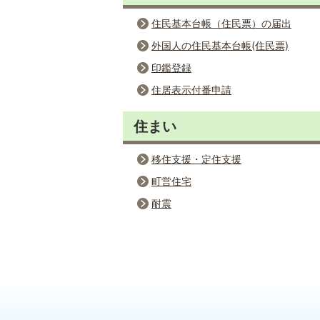
住民基本台帳（住民票）の届出
外国人の住民基本台帳(住民票)
印鑑登録
住居表示付番申請
住まい
移住支援・定住支援
町営住宅
耐震