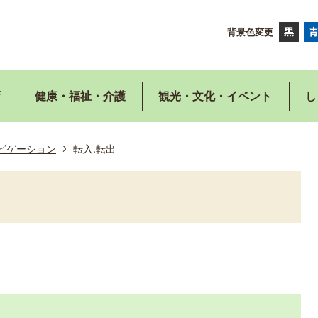
背景色変更
育
健康・福祉・介護
観光・文化・イベント
し
ビゲーション
転入.転出