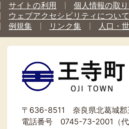
サイトの利用
個人情報の取り
ウェブアクセシビリティについ
例規集
リンク集
人口・
王
寺
町
OJI
〒636-8511 奈良県北葛城郡王
TOWN
電話番号 0745-73-2001（