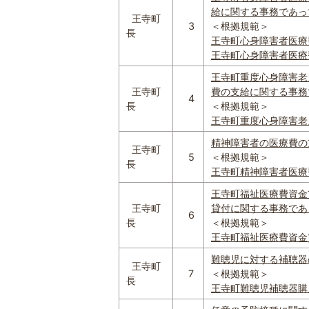
給に関する事務であって規
王寺町
3
＜根拠規範＞
長
王寺町心身障害者医療費助
王寺町心身障害者医療費
王寺町重度心身障害老
王寺町
費の支給に関する事務であ
4
長
＜根拠規範＞
王寺町重度心身障害老人等
精神障害者の医療費の支
王寺町
5
＜根拠規範＞
長
王寺町精神障害者医療費助
王寺町福祉医療費資金
王寺町
貸付に関する事務であって
6
長
＜根拠規範＞
王寺町福祉医療費資金貸付
難聴児に対する補聴器の
王寺町
7
＜根拠規範＞
長
王寺町難聴児補聴器購入費