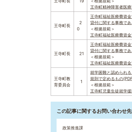
王寺町長
19
＜根拠規範＞
王寺町精神障害者医療費助
王寺町福祉医療費資金
2
貸付に関する事務であって
王寺町長
0
＜根拠規範＞
王寺町福祉医療費資金貸付
王寺町福祉医療費資金
貸付に関する事務であって
王寺町長
21
＜根拠規範＞
王寺町福祉医療費資金貸付
就学困難と認められる
王寺町教
規則で定めるもの(PDF:1
1
育委員会
＜根拠規範＞
王寺町児童生徒就学援助要
この記事に関するお問い合わせ先
政策推進課