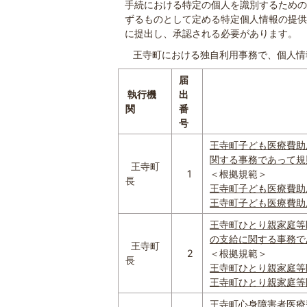
手続における特定の個人を識別するための
ずるものとして定める特定個人情報の提供
に提出し、承認される必要があります。
王寺町における独自利用事務で、個人情
届
執行機
出
独自利用
関
番
号
王寺町子ども医療費助
関する事務であって規則で
王寺町
1
＜根拠規範＞
長
王寺町子ども医療費助成条
王寺町子ども医療費助成条
王寺町ひとり親家庭等
の支給に関する事務であっ
王寺町
2
＜根拠規範＞
長
王寺町ひとり親家庭等医療
王寺町ひとり親家庭等医療
王寺町心身障害者医療