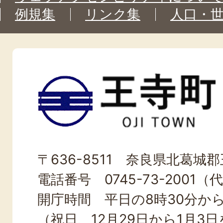
例規集
リンク集
人口・
王
寺
町
OJI
〒636-8511 奈良県北葛城郡王
TOWN
電話番号 0745-73-2001（
開庁時間 平日の8時30分から
（祝日、12月29日から1月3