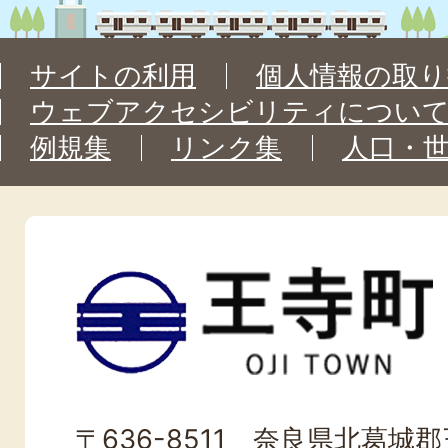
サイトの利用
個人情報の取り
ウェブアクセシビリティについ
例規集
リンク集
人口・
王
寺
町
OJI
〒636-8511 奈良県北葛城郡王
TOWN