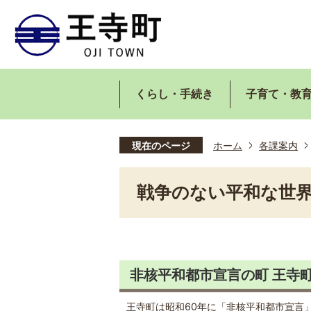
くらし・手続き
子育て・教
現在のページ
ホーム
各課案内
戦争のない平和な世
非核平和都市宣言の町 王寺
王寺町は昭和60年に「非核平和都市宣言