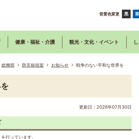
背景色変更
育
健康・福祉・介護
観光・文化・イベント
し
総務部
防災統括室
お知らせ
戦争のない平和な世界を
界を
更新日：2026年07月30日
町
」を行っています。