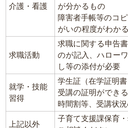
介護・看護
が分かるもの
障害者手帳等のコピ
がいの程度がわか
求職に関する申告書
求職活動
のが記入、ハロー
し等の添付が必要
学生証（在学証明
就学・技能
受講の証明ができ
習得
時間割等、受講状
子育て支援課保育・
上記以外