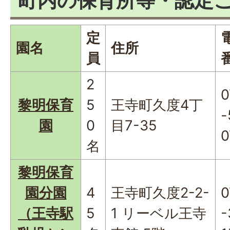
町内の保育所等・認定
定
園名
住所
員
2
0
黎明保育
5
王寺町久度4丁
-
園
0
目7-35
0
名
黎明保育
園分園
4
王寺町久度2-2-
0
（王寺駅
5
1 リーベル王寺
-