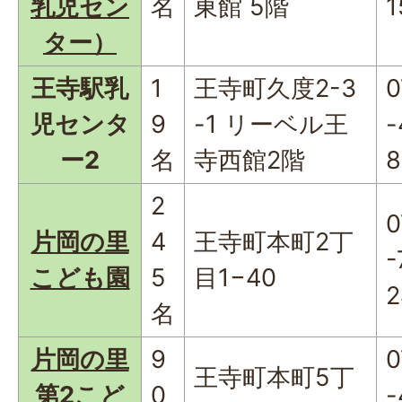
乳児セン
名
東館 5階
1
ター）
王寺駅乳
1
王寺町久度2-3
0
児センタ
9
-1 リーベル王
-
ー2
名
寺西館2階
8
2
0
片岡の里
4
王寺町本町2丁
-
こども園
5
目1−40
2
名
片岡の里
9
0
王寺町本町5丁
第2こど
0
-