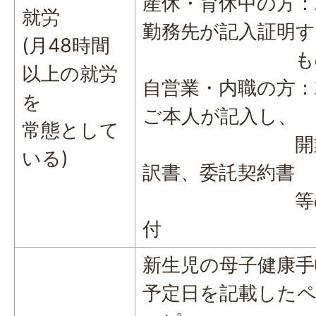
産休・育休中の方
就労
勤務先が記入証明す
(月48時間
も
以上の就労
自営業・内職の方
を
ご本人が記入し、
常態として
開業届、
いる)
訳書、委託契約書
等のコピ
付
新生児の母子健康手
予定日を記載したペ