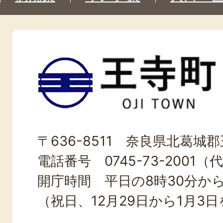
王
寺
町
OJI
〒636-8511 奈良県北葛城郡王
TOWN
電話番号 0745-73-2001（
開庁時間 平日の8時30分から
（祝日、12月29日から1月3