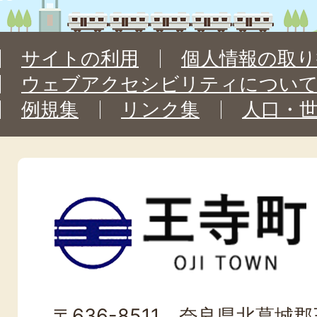
サイトの利用
個人情報の取り
ウェブアクセシビリティについ
例規集
リンク集
人口・
王
寺
町
OJI
〒636-8511 奈良県北葛城郡王