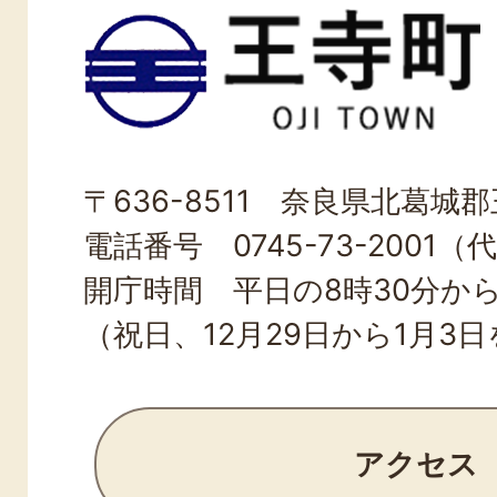
王
寺
町
OJI
〒636-8511 奈良県北葛城郡王
TOWN
電話番号 0745-73-2001（
開庁時間 平日の8時30分から
（祝日、12月29日から1月3
アクセス