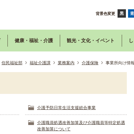
背景色変更
育
健康・福祉・介護
観光・文化・イベント
し
住民福祉部
福祉介護課
業務案内
介護保険
事業所向け情
介護予防日常生活支援総合事業
介護職員処遇改善加算及び介護職員等特定処遇
改善加算について