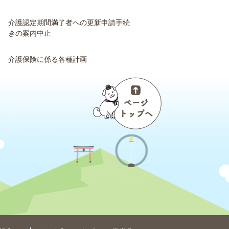
介護認定期間満了者への更新申請手続
きの案内中止
介護保険に係る各種計画
ペ
ー
ジ
ト
ッ
プ
へ