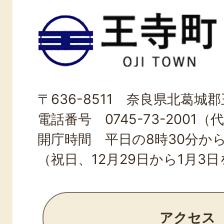
王
寺
町
OJI
〒636-8511 奈良県北葛城郡王
TOWN
電話番号 0745-73-2001（
開庁時間 平日の8時30分から
（祝日、12月29日から1月3
アクセス