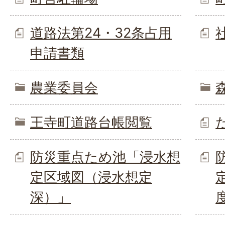
道路法第24・32条占用
申請書類
農業委員会
王寺町道路台帳閲覧
防災重点ため池「浸水想
定区域図（浸水想定
深）」