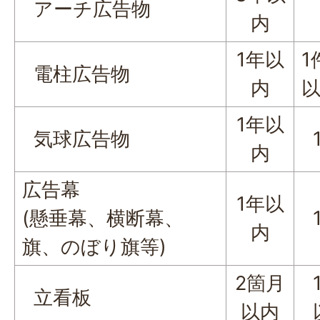
アーチ広告物
内
1年以
1
電柱広告物
内
以
1年以
気球広告物
1
内
広告幕
1年以
(懸垂幕、横断幕、
1
内
旗、のぼり旗等)
2箇月
1
立看板
以内
以