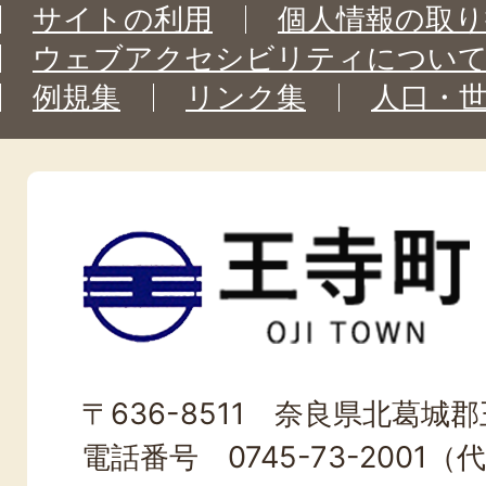
サイトの利用
個人情報の取り
ウェブアクセシビリティについ
例規集
リンク集
人口・
王
寺
町
OJI
〒636-8511 奈良県北葛城郡王
TOWN
電話番号 0745-73-2001（