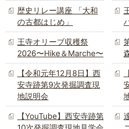
歴史リレー講座 「大和
の古都はじめ」
王寺オリーブ収穫祭
2026〜Hike＆Marche〜
【令和元年12月8日】西
安寺跡第9次発掘調査現
地説明会
【YouTube】西安寺跡第
10次発掘調査現地見学会