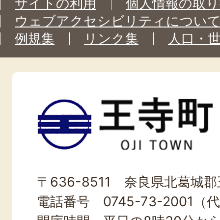
サイトの利用
個人情報の取り
ウェブアクセシビリティについ
例規集
リンク集
人口・
王
寺
町
OJI
〒636-8511 奈良県北葛城郡王
TOWN
電話番号 0745-73-2001（