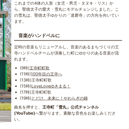
これまでの4体の人形（女児・男児・タヌキ・リス）か
ら、聖徳太子の愛犬・雪丸にモデルチェンジしました。こ
の雪丸は、聖徳太子ゆかりの「達磨寺」の方向を向いてい
ます。
音楽がハンドベルに
定時の音楽もリニューアルし、音楽のあるまちづくりの王
寺ハンドベルチームが演奏した町にゆかりのある音楽が流
れます。
(9時)
王寺町町歌
(11時)
100年目の王寺へ
(13時)王寺町町歌
(15時)
LoveLoveゆきまる！
(17時)王寺町町歌
(19時)
とどけ、未来に！やわらぎの鐘
曲名を押すと、
王寺町「雪丸」公式チャンネル
(YouTube)
へ繋がります。素敵な音色をお楽しみくださ
い。