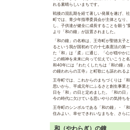
れる素晴らしいまちです。
戦後の混乱期を経て著しい発展を遂げ、社
町では、青少年指導委員会が主体となり、
し、子供達が健全に成長することを願う“
より「和の鐘」が設置されました。
「和の鐘」の名称は、王寺町が聖徳太子と
るという我が国初めての十七条憲法の第一
た「和」は「柔」に通じ、「心が穏やかに
この精神を未来に向って伝えていこうと名
和40年には『わたくしたちは「和の鐘」
の鐘われらの王寺』と町歌にも謳われるよ
王寺町では、これからのまちづくりは「和
思いから、平成元年にふるさと創生事業と
日を「和」の日と定めました。「和の日」
今の時代に欠けている思いやりの気持ちを
王寺町のシンボルである「和の鐘」・「和
住みよい、幸せできれいなまちを、さらに
和（やわらぎ）の鐘