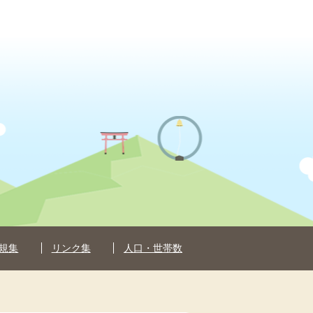
規集
リンク集
人口・世帯数