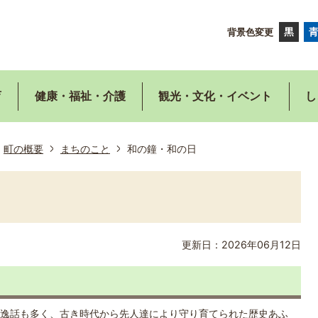
背景色変更
育
健康・福祉・介護
観光・文化・イベント
し
町の概要
まちのこと
和の鐘・和の日
更新日：2026年06月12日
逸話も多く、古き時代から先人達により守り育てられた歴史あふ