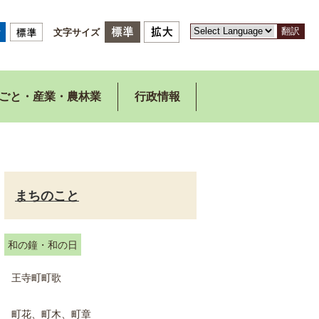
翻訳
文字サイズ
ごと・産業・農林業
行政情報
まちのこと
和の鐘・和の日
王寺町町歌
町花、町木、町章