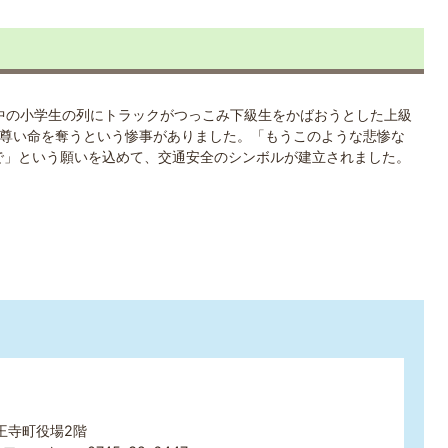
途中の小学生の列にトラックがつっこみ下級生をかばおうとした上級
の尊い命を奪うという惨事がありました。「もうこのような悲惨な
で」という願いを込めて、交通安全のシンボルが建立されました。
 王寺町役場2階