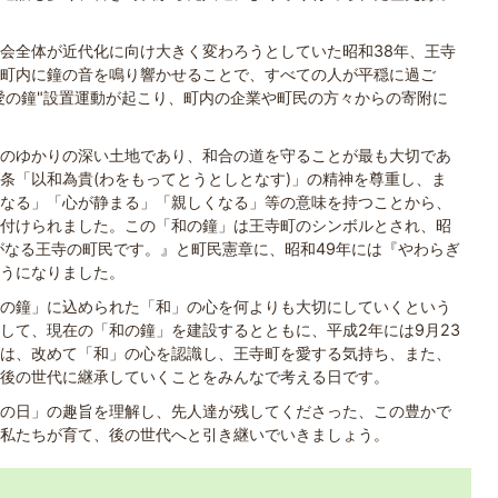
会全体が近代化に向け大きく変わろうとしていた昭和38年、王寺
町内に鐘の音を鳴り響かせることで、すべての人が平穏に過ご
愛の鐘"設置運動が起こり、町内の企業や町民の方々からの寄附に
のゆかりの深い土地であり、和合の道を守ることが最も大切であ
条「以和為貴(わをもってとうとしとなす)」の精神を尊重し、ま
なる」「心が静まる」「親しくなる」等の意味を持つことから、
付けられました。この「和の鐘」は王寺町のシンボルとされ、昭
がなる王寺の町民です。』と町民憲章に、昭和49年には『やわらぎ
うになりました。
の鐘」に込められた「和」の心を何よりも大切にしていくという
して、現在の「和の鐘」を建設するとともに、平成2年には9月23
は、改めて「和」の心を認識し、王寺町を愛する気持ち、また、
後の世代に継承していくことをみんなで考える日です。
の日」の趣旨を理解し、先人達が残してくださった、この豊かで
私たちが育て、後の世代へと引き継いでいきましょう。