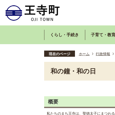
くらし・手続き
子育て・教
現在のページ
ホーム
行政情報
和の鐘・和の日
概要
私たちのまち王寺は、聖徳太子にまつわる