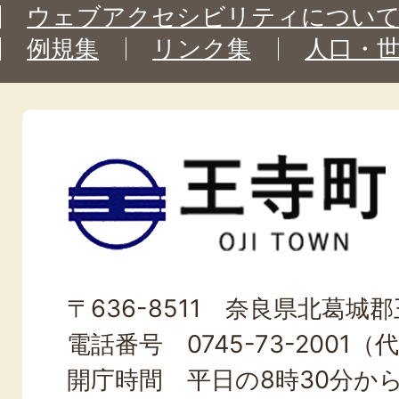
ウェブアクセシビリティについ
例規集
リンク集
人口・
王
寺
町
OJI
〒636-8511 奈良県北葛城郡王
TOWN
電話番号 0745-73-2001（
開庁時間 平日の8時30分から