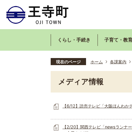
くらし・手続き
子育て・教
現在のページ
ホーム
各課案内
メディア情報
【6/12】読売テレビ「大阪ほんわか
【2/20】関西テレビ「newsランナ