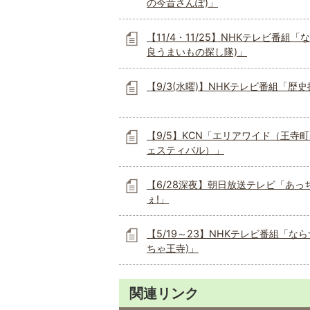
の今昔さんぽ)」
【11/4・11/25】NHKテレビ番組「
良うまいもの探し隊)」
【9/3(水曜)】NHKテレビ番組「歴
【9/5】KCN「エリアワイド（王寺
ェスティバル）」
【6/28深夜】朝日放送テレビ「あっ
ぇ!」
【5/19～23】NHKテレビ番組「なら
ちゃ王寺)」
関連リンク