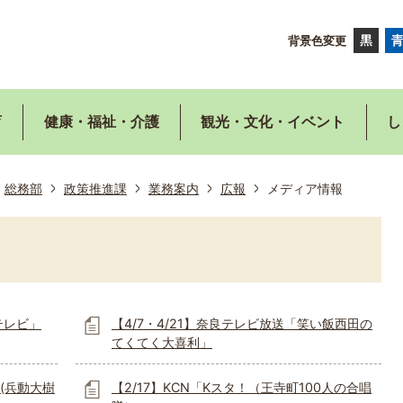
背景色変更
育
健康・福祉・介護
観光・文化・イベント
し
総務部
政策推進課
業務案内
広報
メディア情報
テレビ」
【4/7・4/21】奈良テレビ放送「笑い飯西田の
てくてく大喜利」
ー(兵動大樹
【2/17】KCN「Kスタ！（王寺町100人の合唱