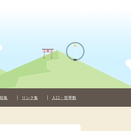
規集
リンク集
人口・世帯数