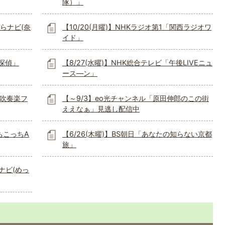
隊）」
ならナビ(奈
【10/20(月曜)】NHKラジオ第1「関西ラジオワ
イド」
史探偵」
【8/27(水曜)】NHK総合テレビ「午後LIVEニュ
ース―ン」
町吹奏楽フ
【～9/3】eo光チャンネル「原田伸郎のこの街
ええなぁ」見逃し配信中
ちこっちA
【6/26(木曜)】BS朝日「あなたの知らない京都
旅」
ナビ(めっ