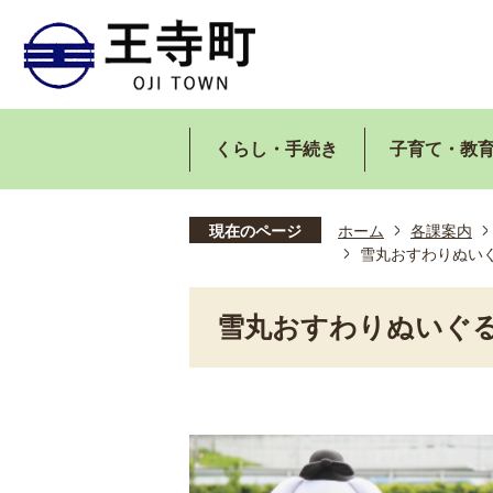
くらし・手続き
子育て・教
現在のページ
ホーム
各課案内
雪丸おすわりぬい
雪丸おすわりぬいぐ