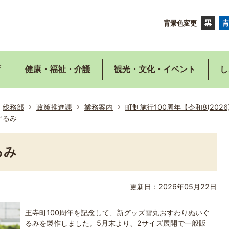
背景色変更
育
健康・福祉・介護
観光・文化・イベント
し
総務部
政策推進課
業務案内
町制施行100周年【令和8(2026
ぐるみ
るみ
更新日：2026年05月22日
王寺町100周年を記念して、新グッズ雪丸おすわりぬいぐ
るみを製作しました。5月末より、2サイズ展開で一般販