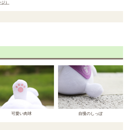
ージ）
可愛い肉球
自慢のしっぽ