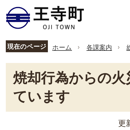
現在のページ
ホーム
各課案内
焼却行為からの火
ています
更