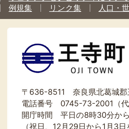
例規集
リンク集
人口・
王
寺
町
OJI
〒636-8511 奈良県北葛城郡王
TOWN
電話番号 0745-73-2001（
開庁時間 平日の8時30分から
（祝日、12月29日から1月3