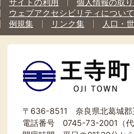
サイトの利用
個人情報の取り
ウェブアクセシビリティについ
例規集
リンク集
人口・
王
寺
町
OJI
〒636-8511 奈良県北葛城郡王
TOWN
電話番号 0745-73-2001（