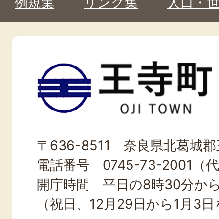
例規集
リンク集
人口・
王
寺
町
OJI
〒636-8511 奈良県北葛城郡王
TOWN
電話番号 0745-73-2001（
開庁時間 平日の8時30分から
（祝日、12月29日から1月3