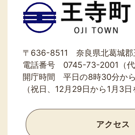
王
寺
町
OJI
〒636-8511 奈良県北葛城郡王
TOWN
電話番号 0745-73-2001（
開庁時間 平日の8時30分から
（祝日、12月29日から1月3
アクセス