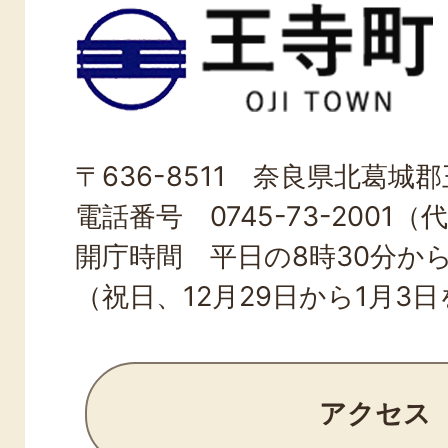
王
寺
町
OJI
〒636-8511 奈良県北葛城郡王
TOWN
電話番号 0745-73-2001（
開庁時間 平日の8時30分から
（祝日、12月29日から1月3
アクセス