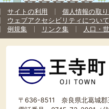
サイトの利用
個人情報の取り
ウェブアクセシビリティについ
例規集
リンク集
人口・
王
寺
町
OJI
〒636-8511 奈良県北葛城郡王
TOWN