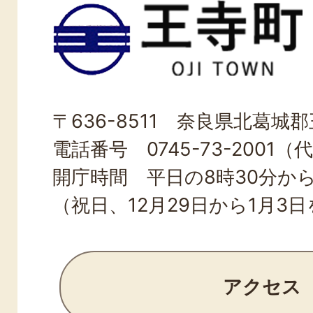
王
寺
町
OJI
〒636-8511 奈良県北葛城郡王
TOWN
電話番号 0745-73-2001（
開庁時間 平日の8時30分から
（祝日、12月29日から1月3
アクセス