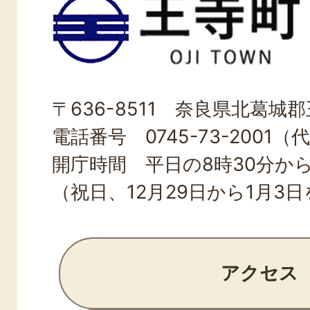
王
寺
町
OJI
〒636-8511 奈良県北葛城郡王
TOWN
電話番号 0745-73-2001（
開庁時間 平日の8時30分から
（祝日、12月29日から1月3
アクセス