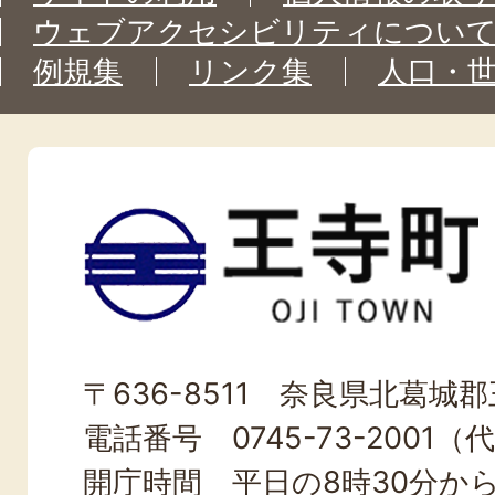
ウェブアクセシビリティについ
例規集
リンク集
人口・
王
寺
町
OJI
〒636-8511 奈良県北葛城郡王
TOWN
電話番号 0745-73-2001（
開庁時間 平日の8時30分から