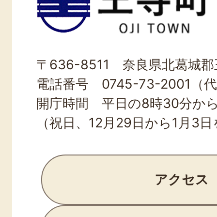
寺
町
OJI
〒636-8511 奈良県北葛城郡王
TOWN
電話番号 0745-73-2001（
開庁時間 平日の8時30分から
（祝日、12月29日から1月3
アクセス