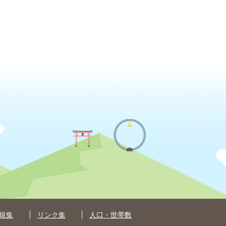
規集
リンク集
人口・世帯数