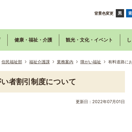
背景色変更
育
健康・福祉・介護
観光・文化・イベント
し
住民福祉部
福祉介護課
業務案内
障がい福祉
有料道路に
がい者割引制度について
更新日：2022年07月01日