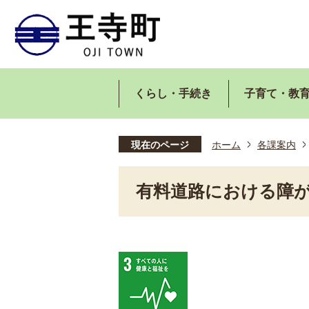
くらし・手続き
子育て・教
現在のページ
ホーム
各課案内
有料道路における障