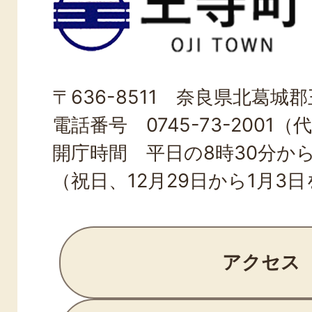
寺
町
OJI
〒636-8511 奈良県北葛城郡王
TOWN
電話番号 0745-73-2001（
開庁時間 平日の8時30分から
（祝日、12月29日から1月3
アクセス