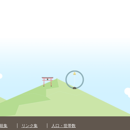
規集
リンク集
人口・世帯数