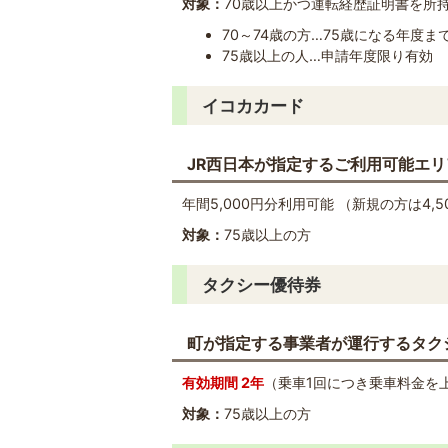
対象：
70歳以上かつ運転経歴証明書を所
70～74歳の方…75歳になる年度ま
75歳以上の人…申請年度限り有効
イコカカード
JR西日本が指定するご利用可能エ
年間5,000円分利用可能 （新規の方は4,5
対象：
75歳以上の方
タクシー優待券
町が指定する事業者が運行するタクシ
有効期間 2年
（乗車1回につき乗車料金を
対象：
75歳以上の方