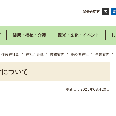
背景色変更
育
健康・福祉・介護
観光・文化・イベント
し
住民福祉部
福祉介護課
業務案内
高齢者福祉
事業案内
付について
更新日：2025年08月20日