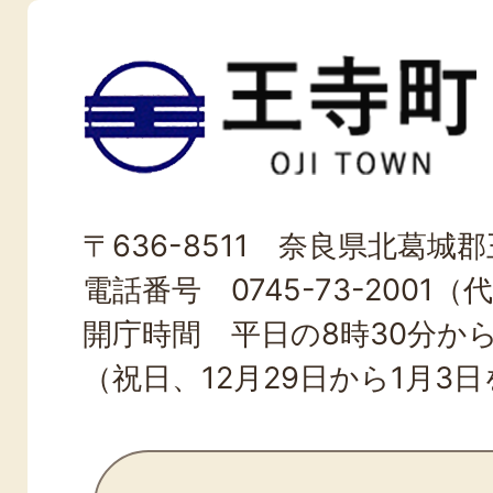
王
寺
町
OJI
〒636-8511 奈良県北葛城郡王
TOWN
電話番号 0745-73-2001（
開庁時間 平日の8時30分から
（祝日、12月29日から1月3