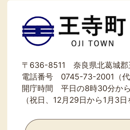
王
寺
町
OJI
〒636-8511 奈良県北葛城郡王
TOWN
電話番号 0745-73-2001（
開庁時間 平日の8時30分から
（祝日、12月29日から1月3