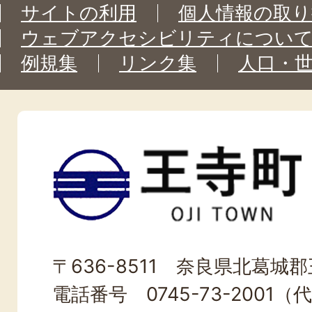
サイトの利用
個人情報の取り
ウェブアクセシビリティについ
例規集
リンク集
人口・
王
寺
町
OJI
〒636-8511 奈良県北葛城郡王
TOWN
電話番号 0745-73-2001（