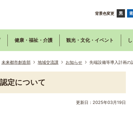
背景色変更
育
健康・福祉・介護
観光・文化・イベント
し
未来都市創造部
地域交流課
お知らせ
先端設備等導入計画の
の認定について
更新日：2025年03月19日