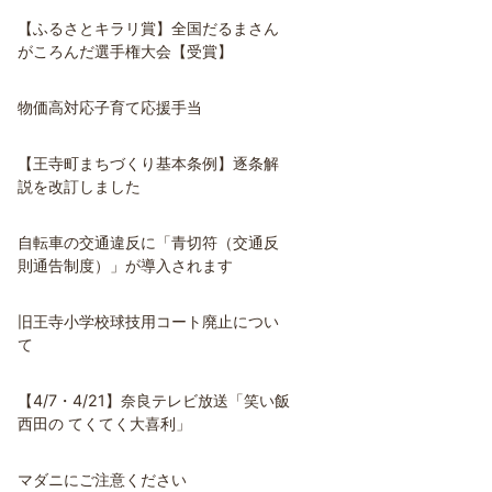
【ふるさとキラリ賞】全国だるまさん
がころんだ選手権大会【受賞】
物価高対応子育て応援手当
【王寺町まちづくり基本条例】逐条解
説を改訂しました
自転車の交通違反に「青切符（交通反
則通告制度）」が導入されます
旧王寺小学校球技用コート廃止につい
て
【4/7・4/21】奈良テレビ放送「笑い飯
西田の てくてく大喜利」
マダニにご注意ください