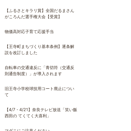
【ふるさとキラリ賞】全国だるまさん
がころんだ選手権大会【受賞】
物価高対応子育て応援手当
【王寺町まちづくり基本条例】逐条解
説を改訂しました
自転車の交通違反に「青切符（交通反
則通告制度）」が導入されます
旧王寺小学校球技用コート廃止につい
て
【4/7・4/21】奈良テレビ放送「笑い飯
西田の てくてく大喜利」
マダニにご注意ください