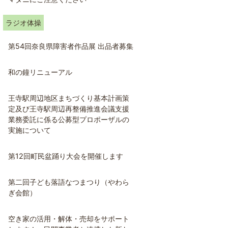
ラジオ体操
第54回奈良県障害者作品展 出品者募集
和の鐘リニューアル
王寺駅周辺地区まちづくり基本計画策
定及び王寺駅周辺再整備推進会議支援
業務委託に係る公募型プロポーザルの
実施について
第12回町民盆踊り大会を開催します
第二回子ども落語なつまつり（やわら
ぎ会館）
空き家の活用・解体・売却をサポート