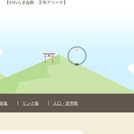
【やわらぎ会館・王寺アリーナ】
規集
リンク集
人口・世帯数