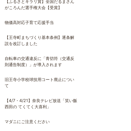
【ふるさとキラリ賞】全国だるまさん
がころんだ選手権大会【受賞】
物価高対応子育て応援手当
【王寺町まちづくり基本条例】逐条解
説を改訂しました
自転車の交通違反に「青切符（交通反
則通告制度）」が導入されます
旧王寺小学校球技用コート廃止につい
て
【4/7・4/21】奈良テレビ放送「笑い飯
西田の てくてく大喜利」
マダニにご注意ください