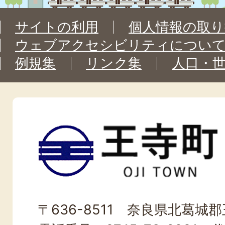
サイトの利用
個人情報の取り
ウェブアクセシビリティについ
例規集
リンク集
人口・
王
寺
町
OJI
〒636-8511 奈良県北葛城郡王
TOWN