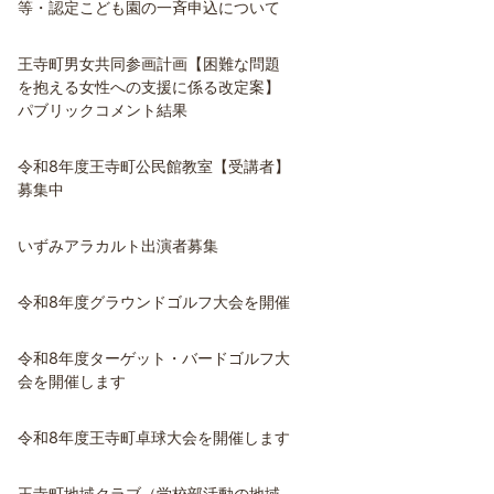
等・認定こども園の一斉申込について
王寺町男女共同参画計画【困難な問題
を抱える女性への支援に係る改定案】
パブリックコメント結果
令和8年度王寺町公民館教室【受講者】
募集中
いずみアラカルト出演者募集
令和8年度グラウンドゴルフ大会を開催
令和8年度ターゲット・バードゴルフ大
会を開催します
令和8年度王寺町卓球大会を開催します
王寺町地域クラブ（学校部活動の地域