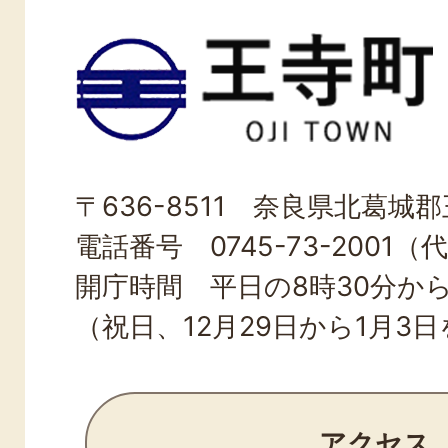
王
寺
町
OJI
〒636-8511 奈良県北葛城郡王
TOWN
電話番号 0745-73-2001（
開庁時間 平日の8時30分から
（祝日、12月29日から1月3
アクセス