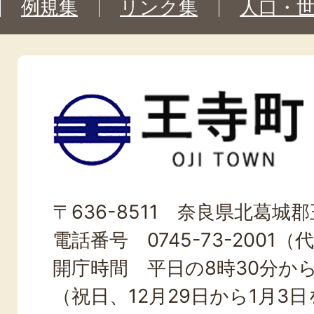
例規集
リンク集
人口・
王
寺
町
OJI
〒636-8511 奈良県北葛城郡王
TOWN
電話番号 0745-73-2001（
開庁時間 平日の8時30分から
（祝日、12月29日から1月3