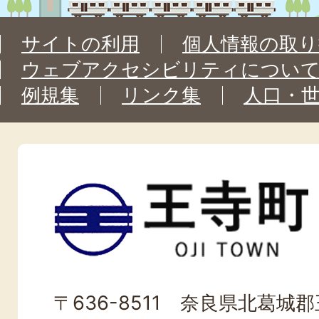
サイトの利用
個人情報の取り
ウェブアクセシビリティについ
例規集
リンク集
人口・
王
寺
町
OJI
〒636-8511 奈良県北葛城郡王
TOWN