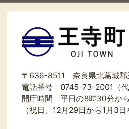
王
寺
町
OJI
〒636-8511 奈良県北葛城郡王
TOWN
電話番号 0745-73-2001（
開庁時間 平日の8時30分から
（祝日、12月29日から1月3