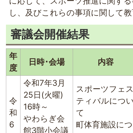
に応じて、スポーツ推進に関する
し、及びこれらの事項に関して教
審議会開催結果
年
日時･会場
内容
度
令和7年3月
スポーツフェ
25日(火曜)
令
ティバルにつ
16時～
和
て
やわらぎ会
6
町体育施設につ
館3階小会議