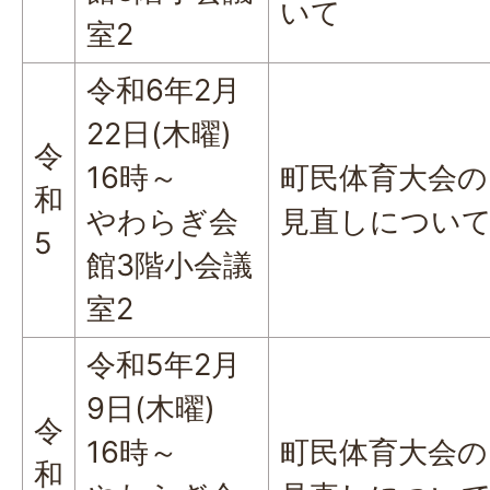
いて
室2
令和6年2月
22日(木曜)
令
16時～
町民体育大会の
和
やわらぎ会
見直しについ
5
館3階小会議
室2
令和5年2月
9日(木曜)
令
16時～
町民体育大会の
和