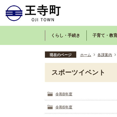
くらし・手続き
子育て・教
現在のページ
ホーム
各課案内
スポーツイベント
令和8年度
令和6年度