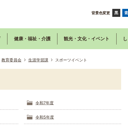
背景色変更
育
健康・福祉・介護
観光・文化・イベント
し
教育委員会
生涯学習課
スポーツイベント
令和7年度
令和5年度