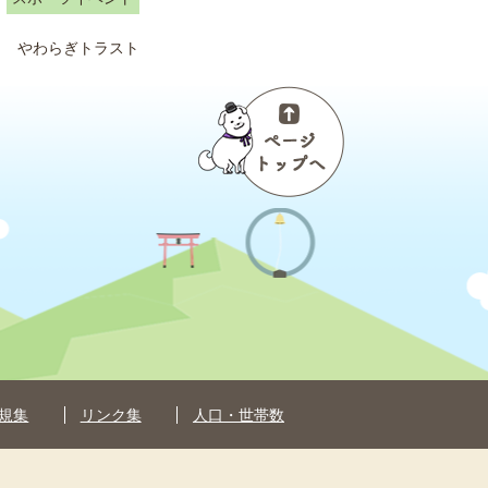
やわらぎトラスト
ペ
ー
ジ
ト
ッ
プ
へ
規集
リンク集
人口・世帯数