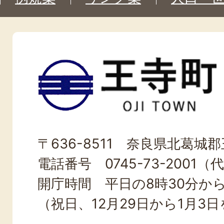
王
寺
町
OJI
〒636-8511 奈良県北葛城郡王
TOWN
電話番号 0745-73-2001（
開庁時間 平日の8時30分から
（祝日、12月29日から1月3