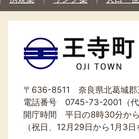
王
寺
町
OJI
〒636-8511 奈良県北葛城郡王
TOWN
電話番号 0745-73-2001（
開庁時間 平日の8時30分から
（祝日、12月29日から1月3