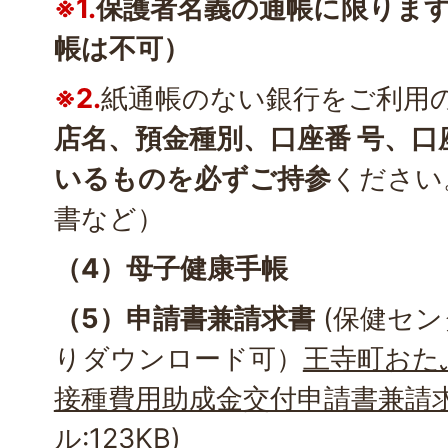
※1.
保護者名義の通帳に限りま
帳は不可）
※2.
紙通帳のない銀行をご利用
店名、預金種別、口座番 号、
いるものを必ずご持参
ください
書など）
（4）母子健康手帳
（5）申請書兼請求書
(保健セン
りダウンロード可）
王寺町おた
接種費用助成金交付申請書兼請求
ル:123KB)