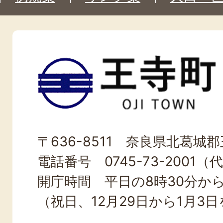
王
寺
町
OJI
〒636-8511 奈良県北葛城郡王
TOWN
電話番号 0745-73-2001（
開庁時間 平日の8時30分から
（祝日、12月29日から1月3