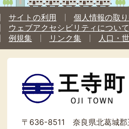
サイトの利用
個人情報の取り
ウェブアクセシビリティについ
例規集
リンク集
人口・
王
寺
町
OJI
〒636-8511 奈良県北葛城郡王
TOWN